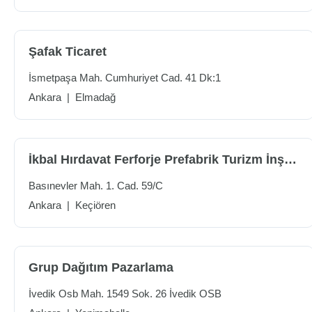
Şafak Ticaret
İsmetpaşa Mah. Cumhuriyet Cad. 41 Dk:1
Ankara
|
Elmadağ
İkbal Hırdavat Ferforje Prefabrik Turizm İnşaat Gıda San. Ve Tic.ltd.şti.
Basınevler Mah. 1. Cad. 59/C
Ankara
|
Keçiören
Grup Dağıtım Pazarlama
İvedik Osb Mah. 1549 Sok. 26 İvedik OSB