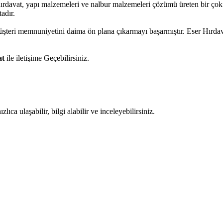
hırdavat, yapı malzemeleri ve nalbur malzemeleri çözümü üreten bir çok 
adır.
müşteri memnuniyetini daima ön plana çıkarmayı başarmıştır. Eser Hırd
at
ile iletişime Geçebilirsiniz.
ıca ulaşabilir, bilgi alabilir ve inceleyebilirsiniz.