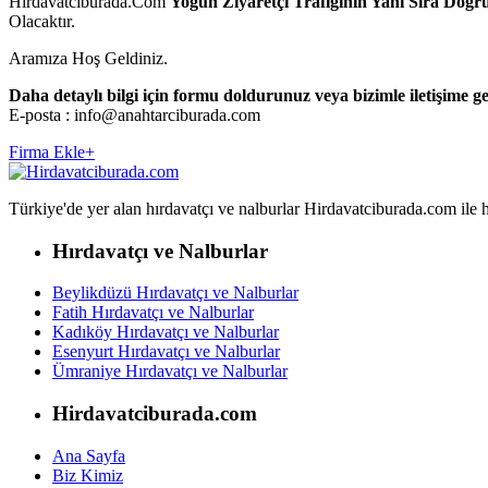
Hirdavatciburada.Com
Yoğun Ziyaretçi Trafiğinin Yanı Sıra Doğr
Olacaktır.
Aramıza Hoş Geldiniz.
Daha detaylı bilgi için formu doldurunuz veya bizimle iletişime ge
E-posta : info@anahtarciburada.com
Firma Ekle
+
Türkiye'de yer alan hırdavatçı ve nalburlar Hirdavatciburada.com ile hızl
Hırdavatçı ve Nalburlar
Beylikdüzü Hırdavatçı ve Nalburlar
Fatih Hırdavatçı ve Nalburlar
Kadıköy Hırdavatçı ve Nalburlar
Esenyurt Hırdavatçı ve Nalburlar
Ümraniye Hırdavatçı ve Nalburlar
Hirdavatciburada.com
Ana Sayfa
Biz Kimiz