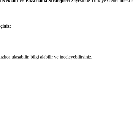
u Reklam Ve Pazarlama Stratejileri
Sayesinde Türkiye Genelindeki P
çiniz;
ıca ulaşabilir, bilgi alabilir ve inceleyebilirsiniz.