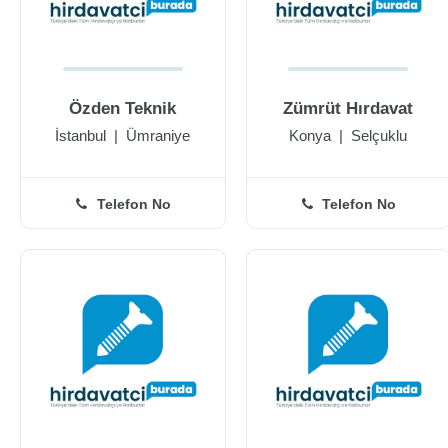
Özden Teknik
Zümrüt Hırdavat
İstanbul
|
Ümraniye
Konya
|
Selçuklu
Telefon No
Telefon No