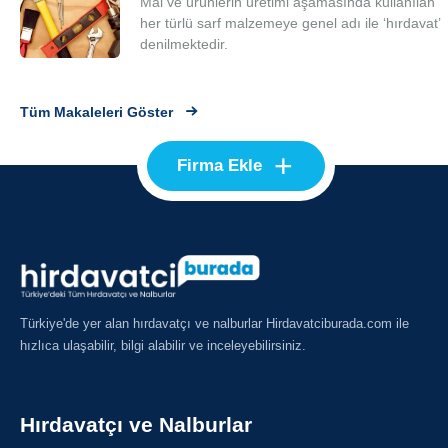
Mal ve ürünlerin üretimi aşamasında kullanılan
her türlü sarf malzemeye genel adı ile ‘hırdavat’
denilmektedir.
Tüm Makaleleri Göster
+
Firma Ekle
Türkiye'de yer alan hırdavatçı ve nalburlar Hirdavatciburada.com ile
hızlıca ulaşabilir, bilgi alabilir ve inceleyebilirsiniz.
Hırdavatçı ve Nalburlar