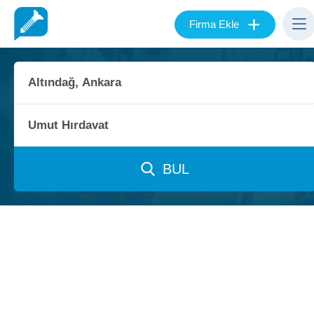
+
Firma Ekle
BUL