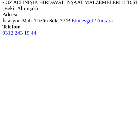
- ÖZ ALTINIŞIK HIRDAVAT İNŞAAT MALZEMELERİ LTD.ŞT
(Bekir Altınışık)
Adres:
İstasyon Mah. Tüzün Sok. 37/B
Etimesgut
/
Ankara
Telefon:
0312 243 19 44