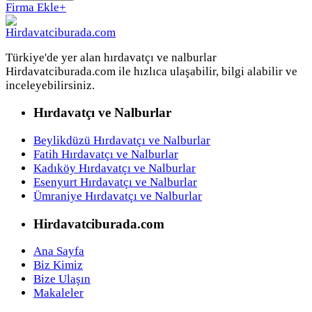
Firma Ekle
+
Türkiye'de yer alan hırdavatçı ve nalburlar
Hirdavatciburada.com ile hızlıca ulaşabilir, bilgi alabilir ve
inceleyebilirsiniz.
Hırdavatçı ve Nalburlar
Beylikdüzü Hırdavatçı ve Nalburlar
Fatih Hırdavatçı ve Nalburlar
Kadıköy Hırdavatçı ve Nalburlar
Esenyurt Hırdavatçı ve Nalburlar
Ümraniye Hırdavatçı ve Nalburlar
Hirdavatciburada.com
Ana Sayfa
Biz Kimiz
Bize Ulaşın
Makaleler