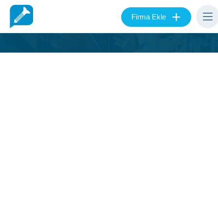
+
Firma Ekle