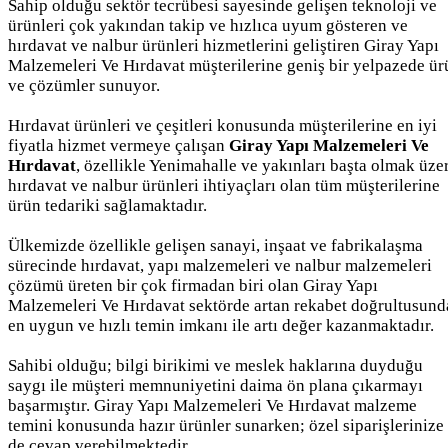
Sahip olduğu sektör tecrübesi sayesinde gelişen teknoloji ve
ürünleri çok yakından takip ve hızlıca uyum gösteren ve
hırdavat ve nalbur ürünleri hizmetlerini geliştiren Giray Yapı
Malzemeleri Ve Hırdavat müşterilerine geniş bir yelpazede ür
ve çözümler sunuyor.
Hırdavat ürünleri ve çeşitleri konusunda müşterilerine en iyi
fiyatla hizmet vermeye çalışan
Giray Yapı Malzemeleri Ve
Hırdavat
, özellikle Yenimahalle ve yakınları başta olmak üze
hırdavat ve nalbur ürünleri ihtiyaçları olan tüm müşterilerine
ürün tedariki sağlamaktadır.
Ülkemizde özellikle gelişen sanayi, inşaat ve fabrikalaşma
sürecinde hırdavat, yapı malzemeleri ve nalbur malzemeleri
çözümü üreten bir çok firmadan biri olan Giray Yapı
Malzemeleri Ve Hırdavat sektörde artan rekabet doğrultusund
en uygun ve hızlı temin imkanı ile artı değer kazanmaktadır.
Sahibi olduğu; bilgi birikimi ve meslek haklarına duyduğu
saygı ile müşteri memnuniyetini daima ön plana çıkarmayı
başarmıştır. Giray Yapı Malzemeleri Ve Hırdavat malzeme
temini konusunda hazır ürünler sunarken; özel siparişlerinize
de cevap verebilmektedir.