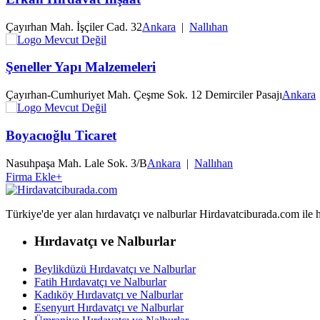
Çayırhan Mah. İşçiler Cad. 32
Ankara
|
Nallıhan
Şeneller Yapı Malzemeleri
Çayırhan-Cumhuriyet Mah. Çeşme Sok. 12 Demirciler Pasajı
Ankara
Boyacıoğlu Ticaret
Nasuhpaşa Mah. Lale Sok. 3/B
Ankara
|
Nallıhan
Firma Ekle
+
Türkiye'de yer alan hırdavatçı ve nalburlar Hirdavatciburada.com ile hızl
Hırdavatçı ve Nalburlar
Beylikdüzü Hırdavatçı ve Nalburlar
Fatih Hırdavatçı ve Nalburlar
Kadıköy Hırdavatçı ve Nalburlar
Esenyurt Hırdavatçı ve Nalburlar