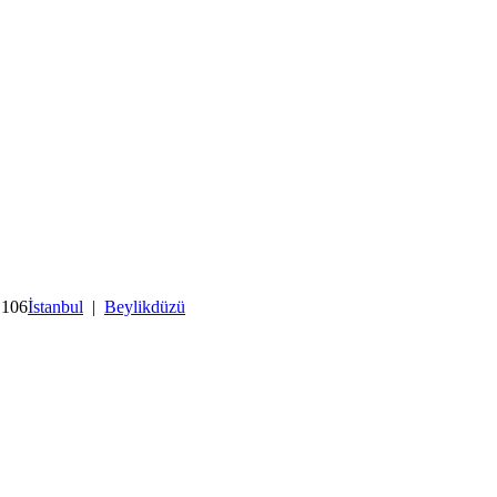
 106
İstanbul
|
Beylikdüzü