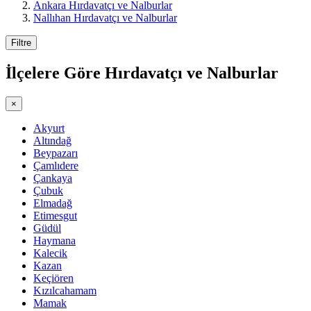
Ankara Hırdavatçı ve Nalburlar
Nallıhan Hırdavatçı ve Nalburlar
Filtre
İlçelere Göre
Hırdavatçı ve Nalburlar
×
Akyurt
Altındağ
Beypazarı
Çamlıdere
Çankaya
Çubuk
Elmadağ
Etimesgut
Güdül
Haymana
Kalecik
Kazan
Keçiören
Kızılcahamam
Mamak