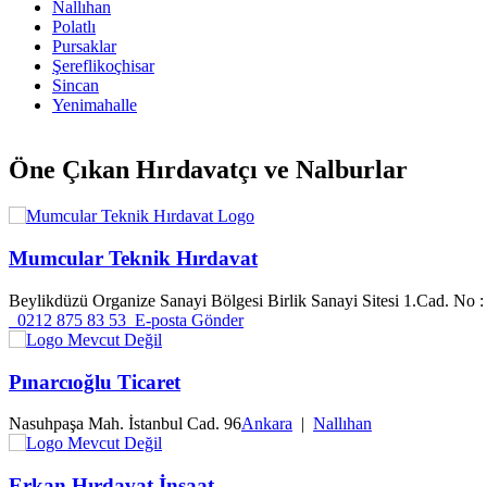
Nallıhan
Polatlı
Pursaklar
Şereflikoçhisar
Sincan
Yenimahalle
Öne Çıkan
Hırdavatçı ve Nalburlar
Mumcular Teknik Hırdavat
Beylikdüzü Organize Sanayi Bölgesi Birlik Sanayi Sitesi 1.Cad. No :
0212 875 83 53
E-posta Gönder
Pınarcıoğlu Ticaret
Nasuhpaşa Mah. İstanbul Cad. 96
Ankara
|
Nallıhan
Erkan Hırdavat İnşaat