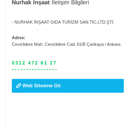
Nurhak İnşaat
İletişim Bilgileri
- NURHAK İNŞAAT GIDA TURİZM SAN.TİC.LTD.ŞTİ.
Adres:
Cevizlidere Mah. Cevizlidere Cad. 61/B
Çankaya
/
Ankara
0312 472 61 27
Web Sitesine Git