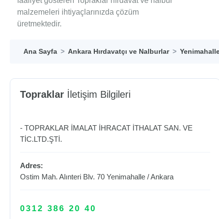
faaliyet gösteren Topraklar hırdavat ve nalbur
malzemeleri ihtiyaçlarınızda çözüm
üretmektedir.
Ana Sayfa
Ankara Hırdavatçı ve Nalburlar
Yenimahalle
Topraklar
İletişim Bilgileri
- TOPRAKLAR İMALAT İHRACAT İTHALAT SAN. VE
TİC.LTD.ŞTİ.
Adres:
Ostim Mah. Alınteri Blv. 70
Yenimahalle
/
Ankara
0312 386 20 40