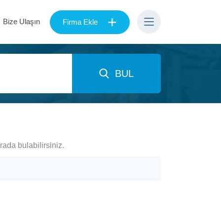
+
Bize Ulaşın
Firma Ekle
BUL
rada bulabilirsiniz.