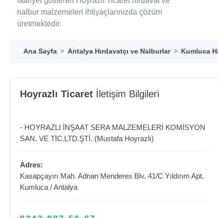
faaliyet gösteren Hoyrazlı Ticaret hırdavat ve
nalbur malzemeleri ihtiyaçlarınızda çözüm
üretmektedir.
Ana Sayfa
Antalya Hırdavatçı ve Nalburlar
Kumluca Hı
Hoyrazlı Ticaret
İletişim Bilgileri
- HOYRAZLI İNŞAAT SERA MALZEMELERİ KOMİSYON
SAN. VE TİC.LTD.ŞTİ. (Mustafa Hoyrazlı)
Adres:
Kasapçayırı Mah. Adnan Menderes Blv. 41/C Yıldırım Apt.
Kumluca
/
Antalya