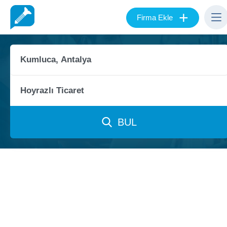
+
Firma Ekle
BUL