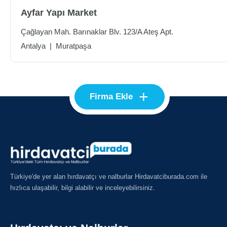
Ayfar Yapı Market
Çağlayan Mah. Barınaklar Blv. 123/A Ateş Apt.
Antalya
|
Muratpaşa
+
Firma Ekle
Türkiye'de yer alan hırdavatçı ve nalburlar Hirdavatciburada.com ile
hızlıca ulaşabilir, bilgi alabilir ve inceleyebilirsiniz.