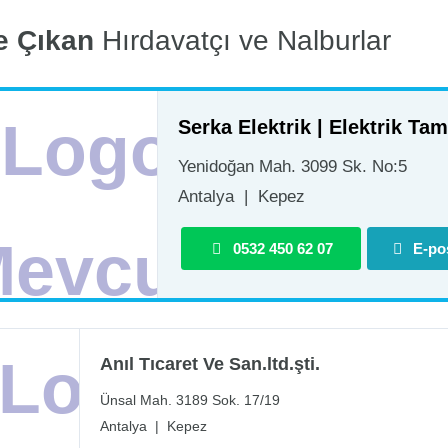
e Çıkan
Hırdavatçı ve Nalburlar
Yenidoğan Mah. 3099 Sk. No:5
Antalya
|
Kepez
0532 450 62 07
E-po
Anıl Tıcaret Ve San.ltd.şti.
Ünsal Mah. 3189 Sok. 17/19
Antalya
|
Kepez