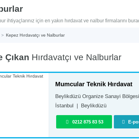
burlar
r ihtiyaçlarınız için en yakın hırdavat ve nalbur firmalarını burad
Kepez Hırdavatçı ve Nalburlar
e Çıkan
Hırdavatçı ve Nalburlar
Mumcular Teknik Hırdavat
Beylikdüzü Organize Sanayi Bölgesi 
İstanbul
|
Beylikdüzü
0212 875 83 53
E-po