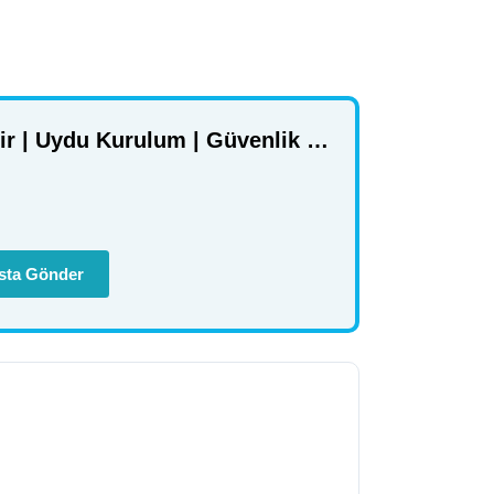
Serka Elektrik | Elektrik Tamir | Uydu Kurulum | Güvenlik Kamerası Kurulum
sta Gönder