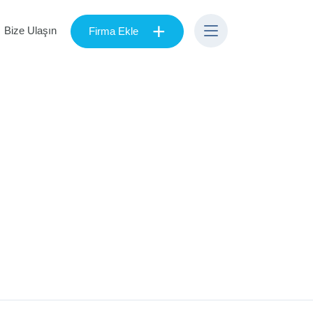
+
Bize Ulaşın
Firma Ekle