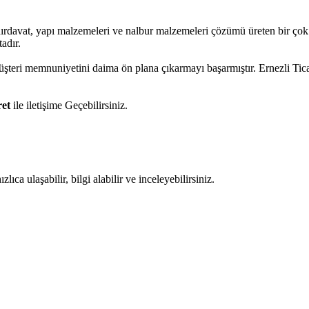
hırdavat, yapı malzemeleri ve nalbur malzemeleri çözümü üreten bir çok 
adır.
müşteri memnuniyetini daima ön plana çıkarmayı başarmıştır. Ernezli Ti
ret
ile iletişime Geçebilirsiniz.
ıca ulaşabilir, bilgi alabilir ve inceleyebilirsiniz.