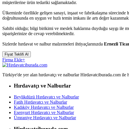
müşterilerine ürün tedariki sağlamaktadır.
Ülkemizde özellikle gelişen sanayi, inşaat ve fabrikalaşma sürecinde 
doğrultusunda en uygun ve hızlı temin imkanı ile artı değer kazanmakt
Sahibi olduğu; bilgi birikimi ve meslek haklarına duyduğu saygı ile 
siparişlerinize de cevap verebilmektedir.
Sizlerde hırdavat ve nalbur malzemeleri ihtiyaçlarınızda
Ernezli Tica
Fiyat Teklifi Al
Firma Ekle
+
Türkiye'de yer alan hırdavatçı ve nalburlar Hirdavatciburada.com ile hızl
Hırdavatçı ve Nalburlar
Beylikdüzü Hırdavatçı ve Nalburlar
Fatih Hırdavatçı ve Nalburlar
Kadıköy Hırdavatçı ve Nalburlar
Esenyurt Hırdavatçı ve Nalburlar
Ümraniye Hırdavatçı ve Nalburlar
Hirdavatciburada.com