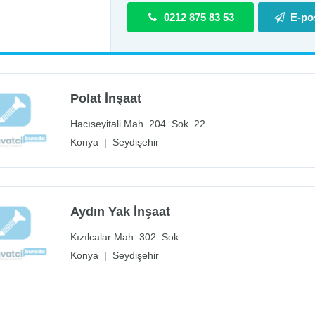
0212 875 83 53
E-po
Polat İnşaat
Hacıseyitali Mah. 204. Sok. 22
Konya
|
Seydişehir
Aydın Yak İnşaat
Kızılcalar Mah. 302. Sok.
Konya
|
Seydişehir