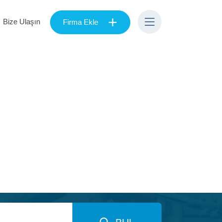
+
Bize Ulaşın
Firma Ekle