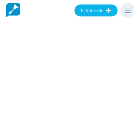
+
Firma Ekle