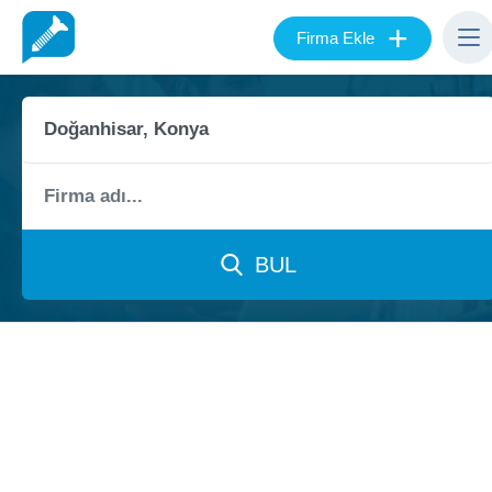
+
Firma Ekle
BUL