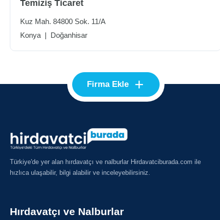
Temiziş Ticaret
Kuz Mah. 84800 Sok. 11/A
Konya
|
Doğanhisar
+
Firma Ekle
Türkiye'de yer alan hırdavatçı ve nalburlar Hirdavatciburada.com ile
hızlıca ulaşabilir, bilgi alabilir ve inceleyebilirsiniz.
Hırdavatçı ve Nalburlar