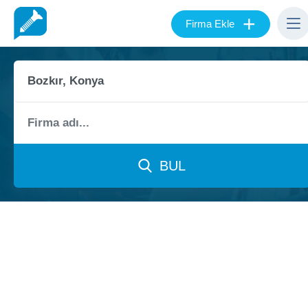
+
Firma Ekle
BUL