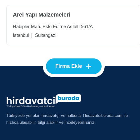
Arel Yapı Malzemeleri
Habipler Mah. Eski Edirne Asfaltı 961/A
İstanbul
|
Sultangazi
+
Firma Ekle
Türkiye'de yer alan hırdavatçı ve nalburlar Hirdavatciburada.com ile
hızlıca ulaşabilir, bilgi alabilir ve inceleyebilirsiniz.