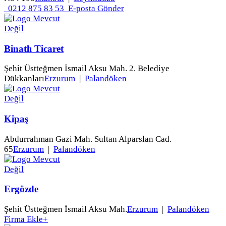
0212 875 83 53
E-posta Gönder
Binatlı Ticaret
Şehit Üstteğmen İsmail Aksu Mah. 2. Belediye
Dükkanları
Erzurum
|
Palandöken
Kipaş
Abdurrahman Gazi Mah. Sultan Alparslan Cad.
65
Erzurum
|
Palandöken
Ergözde
Şehit Üstteğmen İsmail Aksu Mah.
Erzurum
|
Palandöken
Firma Ekle
+