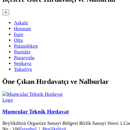
×
Aşkale
Horasan
İspir
Oltu
Palandöken
Pasinler
Pazaryolu
Şenkaya
Yakutiye
Öne Çıkan
Hırdavatçı ve Nalburlar
Mumcular Teknik Hırdavat
Beylikdüzü Organize Sanayi Bölgesi Birlik Sanayi Sitesi 1.Ca
No : 106
İstanbul
|
Beylikdüzü