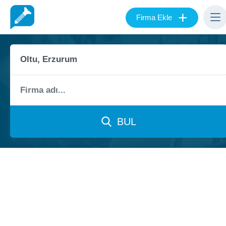
+
Firma Ekle
BUL