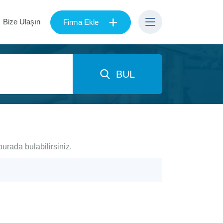
+
Bize Ulaşın
Firma Ekle
BUL
burada bulabilirsiniz.