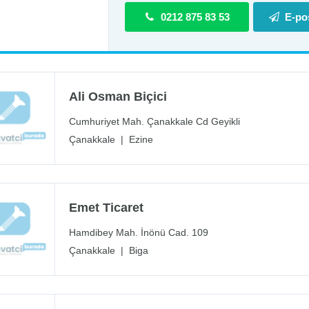
0212 875 83 53
E-po
Ali Osman Biçici
Cumhuriyet Mah. Çanakkale Cd Geyikli
Çanakkale
|
Ezine
Emet Ticaret
Hamdibey Mah. İnönü Cad. 109
Çanakkale
|
Biga