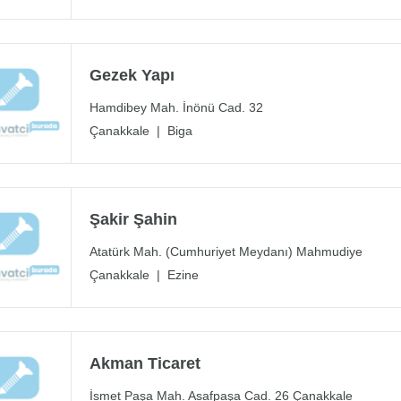
Gezek Yapı
Hamdibey Mah. İnönü Cad. 32
Çanakkale
|
Biga
Şakir Şahin
Atatürk Mah. (Cumhuriyet Meydanı) Mahmudiye
Çanakkale
|
Ezine
Akman Ticaret
İsmet Paşa Mah. Asafpaşa Cad. 26 Çanakkale