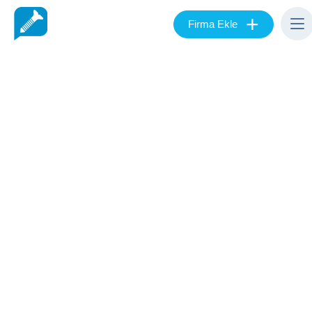
+
Firma Ekle