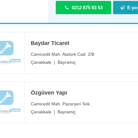
0212 875 83 53
E-po
Baydar Ticaret
Camicedit Mah. Atatürk Cad. 2/B
Çanakkale
|
Bayramiç
Özgüven Yapı
Camicedit Mah. Pazaryeri Sok.
Çanakkale
|
Bayramiç