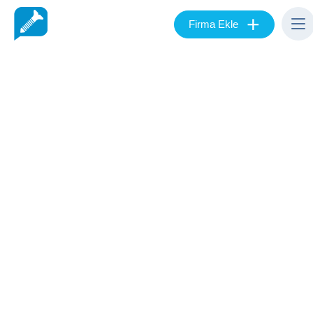
+
Firma Ekle