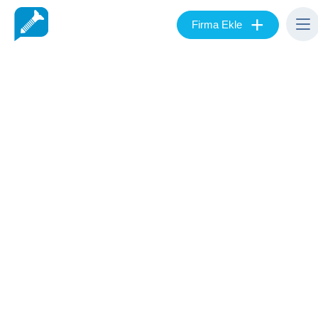
+
Firma Ekle