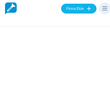
+
Firma Ekle