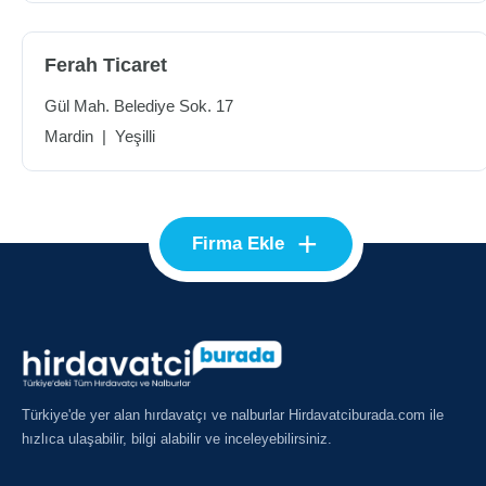
Ferah Ticaret
Gül Mah. Belediye Sok. 17
Mardin
|
Yeşilli
+
Firma Ekle
Türkiye'de yer alan hırdavatçı ve nalburlar Hirdavatciburada.com ile
hızlıca ulaşabilir, bilgi alabilir ve inceleyebilirsiniz.