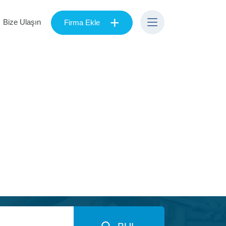
+
Bize Ulaşın
Firma Ekle