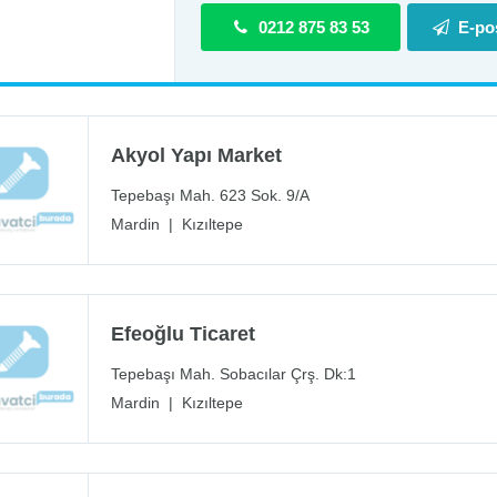
0212 875 83 53
E-po
Akyol Yapı Market
Tepebaşı Mah. 623 Sok. 9/A
Mardin
|
Kızıltepe
Efeoğlu Ticaret
Tepebaşı Mah. Sobacılar Çrş. Dk:1
Mardin
|
Kızıltepe