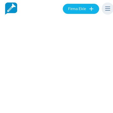
+
Firma Ekle