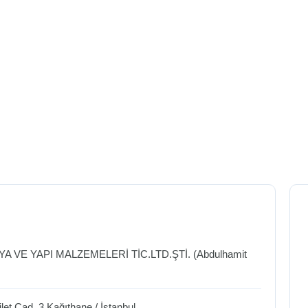
YA VE YAPI MALZEMELERİ TİC.LTD.ŞTİ. (Abdulhamit
let Cad. 3
Kağıthane
/
İstanbul