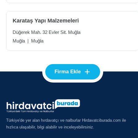
Karataş Yapı Malzemeleri
Düğerek Mah. 32 Evler Sit. Muğla
Muğla
|
Muğla
+
Firma Ekle
Türkiye'de yer alan hırdavatçı ve nalburlar Hirdavatciburada.com ile
hızlıca ulaşabilir, bilgi alabilir ve inceleyebilirsiniz.