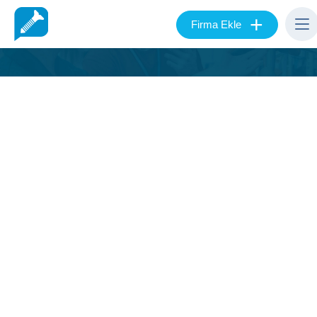
+
Firma Ekle