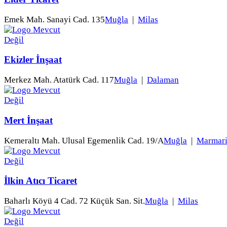
Emek Mah. Sanayi Cad. 135
Muğla
|
Milas
Ekizler İnşaat
Merkez Mah. Atatürk Cad. 117
Muğla
|
Dalaman
Mert İnşaat
Kemeraltı Mah. Ulusal Egemenlik Cad. 19/A
Muğla
|
Marmari
İlkin Atıcı Ticaret
Baharlı Köyü 4 Cad. 72 Küçük San. Sit.
Muğla
|
Milas