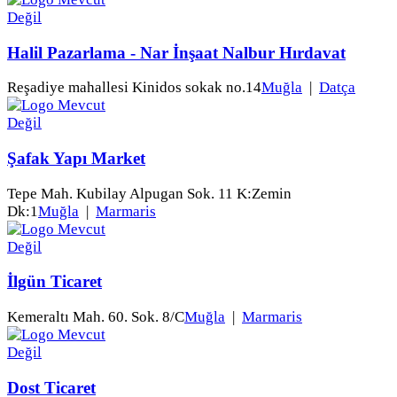
Halil Pazarlama - Nar İnşaat Nalbur Hırdavat
Reşadiye mahallesi Kinidos sokak no.14
Muğla
|
Datça
Şafak Yapı Market
Tepe Mah. Kubilay Alpugan Sok. 11 K:Zemin
Dk:1
Muğla
|
Marmaris
İlgün Ticaret
Kemeraltı Mah. 60. Sok. 8/C
Muğla
|
Marmaris
Dost Ticaret