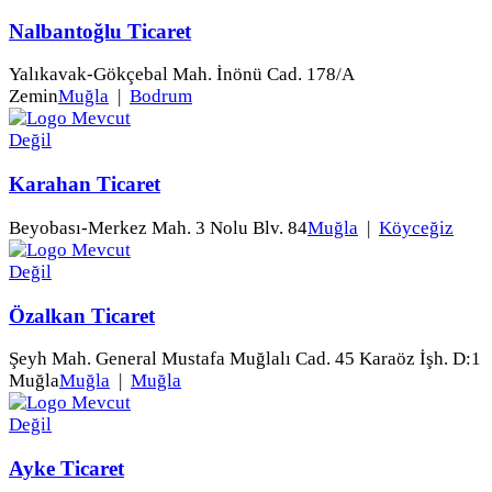
Nalbantoğlu Ticaret
Yalıkavak-Gökçebal Mah. İnönü Cad. 178/A
Zemin
Muğla
|
Bodrum
Karahan Ticaret
Beyobası-Merkez Mah. 3 Nolu Blv. 84
Muğla
|
Köyceğiz
Özalkan Ticaret
Şeyh Mah. General Mustafa Muğlalı Cad. 45 Karaöz İşh. D:1
Muğla
Muğla
|
Muğla
Ayke Ticaret