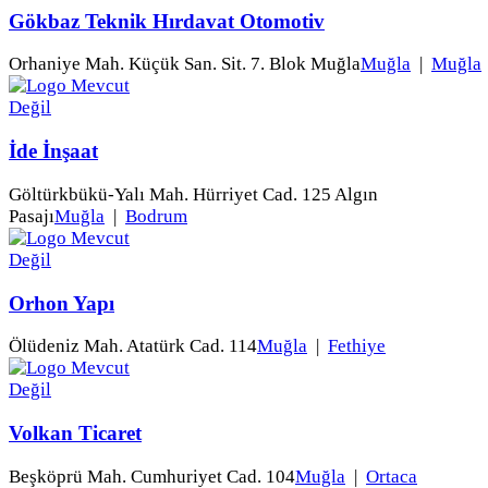
Gökbaz Teknik Hırdavat Otomotiv
Orhaniye Mah. Küçük San. Sit. 7. Blok Muğla
Muğla
|
Muğla
İde İnşaat
Göltürkbükü-Yalı Mah. Hürriyet Cad. 125 Algın
Pasajı
Muğla
|
Bodrum
Orhon Yapı
Ölüdeniz Mah. Atatürk Cad. 114
Muğla
|
Fethiye
Volkan Ticaret
Beşköprü Mah. Cumhuriyet Cad. 104
Muğla
|
Ortaca