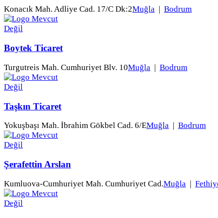
Konacık Mah. Adliye Cad. 17/C Dk:2
Muğla
|
Bodrum
Boytek Ticaret
Turgutreis Mah. Cumhuriyet Blv. 10
Muğla
|
Bodrum
Taşkın Ticaret
Yokuşbaşı Mah. İbrahim Gökbel Cad. 6/E
Muğla
|
Bodrum
Şerafettin Arslan
Kumluova-Cumhuriyet Mah. Cumhuriyet Cad.
Muğla
|
Fethiy