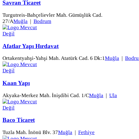
Savran Ticaret
Turgutreis-Bahçelievler Mah. Gümüşlük Cad.
27/A
Muğla
|
Bodrum
Afatlar Yapı Hırdavat
Ortakentyahşi-Yahşi Mah. Atatürk Cad. 6 Dk:1
Muğla
|
Bodr
Kaan Yapı
Akyaka-Merkez Mah. İnişdibi Cad. 1/C
Muğla
|
Ula
Baco Ticaret
Tuzla Mah. İnönü Blv. 37
Muğla
|
Fethiye