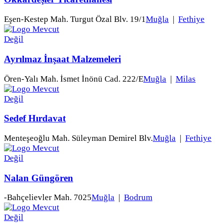
Eşen-Kestep Mah. Turgut Özal Blv. 19/1
Muğla
|
Fethiye
Ayrılmaz İnşaat Malzemeleri
Ören-Yalı Mah. İsmet İnönü Cad. 222/E
Muğla
|
Milas
Sedef Hırdavat
Menteşeoğlu Mah. Süleyman Demirel Blv.
Muğla
|
Fethiye
Nalan Güngören
-Bahçelievler Mah. 7025
Muğla
|
Bodrum