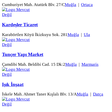
Cumhuriyet Mah. Atatürk Blv. 27/C
Muğla
|
Ortaca
Kardeşler Ticaret
Karabörtlen Köyü İkizkuyu Sok. 281
Muğla
|
Ula
Tunçer Yapı Market
Çamdibi Mah. Beldibi Cad. 15 Dk:2
Muğla
|
Marmaris
Işık İnşaat
İskele Mah. Ahmet Taner Kışlalı Blv. 13/A
Muğla
|
Datça