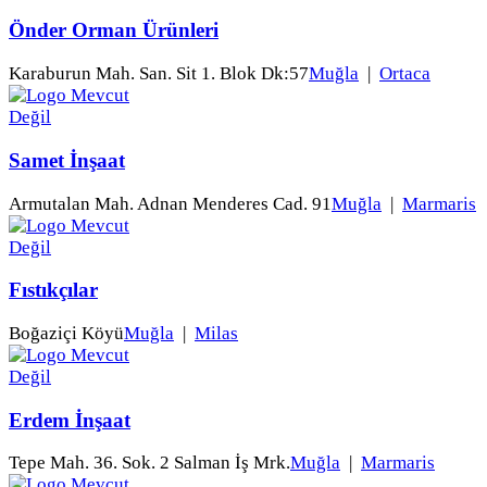
Önder Orman Ürünleri
Karaburun Mah. San. Sit 1. Blok Dk:57
Muğla
|
Ortaca
Samet İnşaat
Armutalan Mah. Adnan Menderes Cad. 91
Muğla
|
Marmaris
Fıstıkçılar
Boğaziçi Köyü
Muğla
|
Milas
Erdem İnşaat
Tepe Mah. 36. Sok. 2 Salman İş Mrk.
Muğla
|
Marmaris