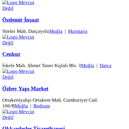
Özdemir İnşaat
Siteler Mah. Datçayolu
Muğla
|
Marmaris
Cenkur
İskele Mah. Ahmet Taner Kışlalı Blv. 3
Muğla
|
Datça
Özbey Yapı Market
Ortakentyahşi-Ortakent Mah. Cumhuriyet Cad.
106/B
Muğla
|
Bodrum
Okkardeşler Ticarethanesi