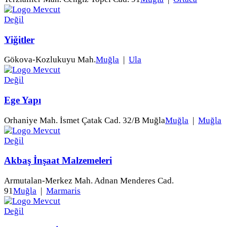
Yiğitler
Gökova-Kozlukuyu Mah.
Muğla
|
Ula
Ege Yapı
Orhaniye Mah. İsmet Çatak Cad. 32/B Muğla
Muğla
|
Muğla
Akbaş İnşaat Malzemeleri
Armutalan-Merkez Mah. Adnan Menderes Cad.
91
Muğla
|
Marmaris