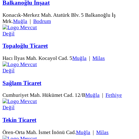
Balkanoğlu İnşaat
Konacık-Merkez Mah. Atatürk Blv. 5 Balkanoğlu İş
Mrk.
Muğla
|
Bodrum
Topaloğlu Ticaret
Hacı İlyas Mah. Kocayol Cad. 5
Muğla
|
Milas
Sağlam Ticaret
Cumhuriyet Mah. Hükümet Cad. 12/B
Muğla
|
Fethiye
Tekin Ticaret
Ören-Orta Mah. İsmet İnönü Cad.
Muğla
|
Milas