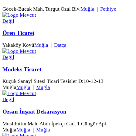
Göcek-Bucak Mah. Turgut Özal Blv.
Muğla
|
Fethiye
Ören Ticaret
Yakaköy Köyü
Muğla
|
Datça
Modeks Ticaret
Küçük Sanayi Sitesi Ticari Tesisler D:10-12-13
Muğla
Muğla
|
Muğla
Özsan İnşaat Dekarasyon
Muslihittin Mah. Abdi İpekçi Cad. 1 Güngör Apt.
Muğla
Muğla
|
Muğla