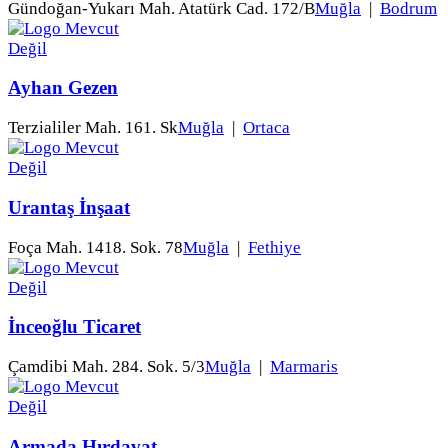
Gündoğan-Yukarı Mah. Atatürk Cad. 172/B
Muğla
|
Bodrum
Ayhan Gezen
Terzialiler Mah. 161. Sk
Muğla
|
Ortaca
Urantaş İnşaat
Foça Mah. 1418. Sok. 78
Muğla
|
Fethiye
İnceoğlu Ticaret
Çamdibi Mah. 284. Sok. 5/3
Muğla
|
Marmaris
Armada Hırdavat