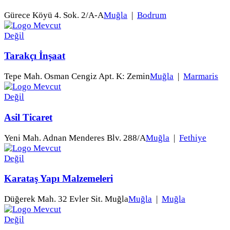
Gürece Köyü 4. Sok. 2/A-A
Muğla
|
Bodrum
Tarakçı İnşaat
Tepe Mah. Osman Cengiz Apt. K: Zemin
Muğla
|
Marmaris
Asil Ticaret
Yeni Mah. Adnan Menderes Blv. 288/A
Muğla
|
Fethiye
Karataş Yapı Malzemeleri
Düğerek Mah. 32 Evler Sit. Muğla
Muğla
|
Muğla