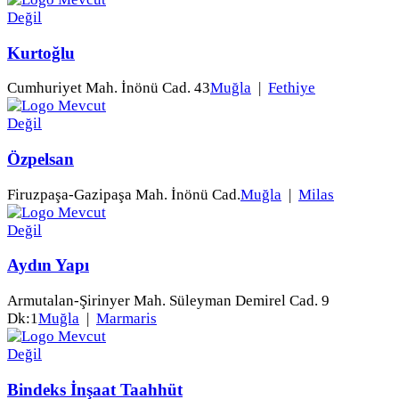
Kurtoğlu
Cumhuriyet Mah. İnönü Cad. 43
Muğla
|
Fethiye
Özpelsan
Firuzpaşa-Gazipaşa Mah. İnönü Cad.
Muğla
|
Milas
Aydın Yapı
Armutalan-Şirinyer Mah. Süleyman Demirel Cad. 9
Dk:1
Muğla
|
Marmaris
Bindeks İnşaat Taahhüt