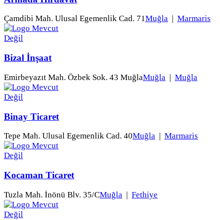
Çamdibi Mah. Ulusal Egemenlik Cad. 71
Muğla
|
Marmaris
Bizal İnşaat
Emirbeyazıt Mah. Özbek Sok. 43 Muğla
Muğla
|
Muğla
Binay Ticaret
Tepe Mah. Ulusal Egemenlik Cad. 40
Muğla
|
Marmaris
Kocaman Ticaret
Tuzla Mah. İnönü Blv. 35/C
Muğla
|
Fethiye