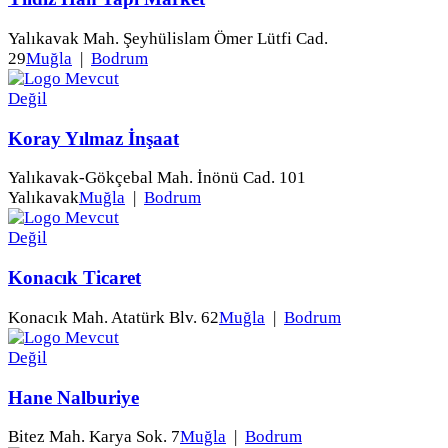
Yalıkavak Mah. Şeyhülislam Ömer Lütfi Cad.
29
Muğla
|
Bodrum
Koray Yılmaz İnşaat
Yalıkavak-Gökçebal Mah. İnönü Cad. 101
Yalıkavak
Muğla
|
Bodrum
Konacık Ticaret
Konacık Mah. Atatürk Blv. 62
Muğla
|
Bodrum
Hane Nalburiye
Bitez Mah. Karya Sok. 7
Muğla
|
Bodrum