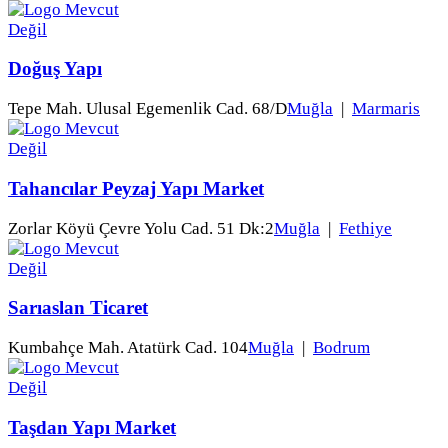
Doğuş Yapı
Tepe Mah. Ulusal Egemenlik Cad. 68/D
Muğla
|
Marmaris
Tahancılar Peyzaj Yapı Market
Zorlar Köyü Çevre Yolu Cad. 51 Dk:2
Muğla
|
Fethiye
Sarıaslan Ticaret
Kumbahçe Mah. Atatürk Cad. 104
Muğla
|
Bodrum
Taşdan Yapı Market