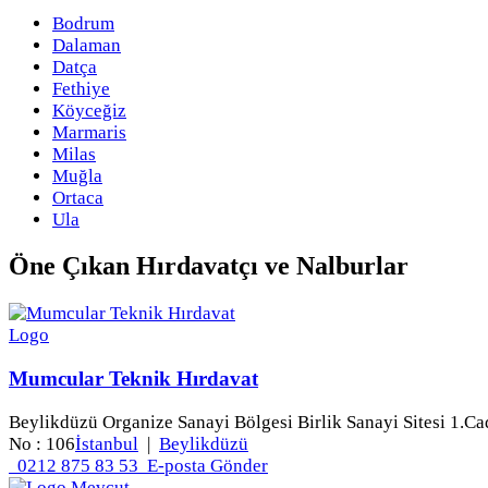
Bodrum
Dalaman
Datça
Fethiye
Köyceğiz
Marmaris
Milas
Muğla
Ortaca
Ula
Öne Çıkan
Hırdavatçı ve Nalburlar
Mumcular Teknik Hırdavat
Beylikdüzü Organize Sanayi Bölgesi Birlik Sanayi Sitesi 1.Ca
No : 106
İstanbul
|
Beylikdüzü
0212 875 83 53
E-posta Gönder