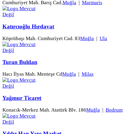
Cumhuriyet Mah. Barış Cad.
Muğla
|
Marmaris
Katırcıoğlu Hırdavat
Köprübaşı Mah. Cumhuriyet Cad. 83
Muğla
|
Ula
Turan Buldan
Hacı İlyas Mah. Menteşe Cd
Muğla
|
Milas
Yağmur Ticaret
Konacık-Merkez Mah. Atatürk Blv. 186
Muğla
|
Bodrum
Yıldız Han Yapı Market