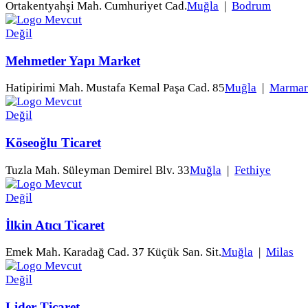
Ortakentyahşi Mah. Cumhuriyet Cad.
Muğla
|
Bodrum
Mehmetler Yapı Market
Hatipirimi Mah. Mustafa Kemal Paşa Cad. 85
Muğla
|
Marmar
Köseoğlu Ticaret
Tuzla Mah. Süleyman Demirel Blv. 33
Muğla
|
Fethiye
İlkin Atıcı Ticaret
Emek Mah. Karadağ Cad. 37 Küçük San. Sit.
Muğla
|
Milas
Lider Ticaret