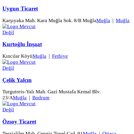
Uygun Ticaret
Karşıyaka Mah. Kara Muğla Sok. 8/B Muğla
Muğla
|
Muğla
Kurtoğlu İnşaat
Kıncılar Köyü
Muğla
|
Fethiye
Çelik Yalçın
Turgutreis-Yalı Mah. Gazi Mustafa Kemal Blv.
23/A
Muğla
|
Bodrum
Özsoy Ticaret
Terzialiler Mah. Cengiz Topel Cad. 91
Muğla
|
Ortaca