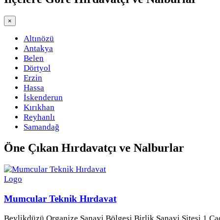
×
Altınözü
Antakya
Belen
Dörtyol
Erzin
Hassa
İskenderun
Kırıkhan
Reyhanlı
Samandağ
Öne Çıkan
Hırdavatçı ve Nalburlar
Mumcular Teknik Hırdavat
Beylikdüzü Organize Sanayi Bölgesi Birlik Sanayi Sitesi 1.Ca