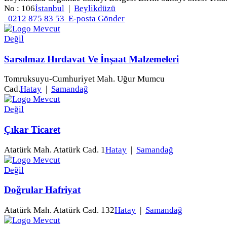
No : 106
İstanbul
|
Beylikdüzü
0212 875 83 53
E-posta Gönder
Sarsılmaz Hırdavat Ve İnşaat Malzemeleri
Tomruksuyu-Cumhuriyet Mah. Uğur Mumcu
Cad.
Hatay
|
Samandağ
Çıkar Ticaret
Atatürk Mah. Atatürk Cad. 1
Hatay
|
Samandağ
Doğrular Hafriyat
Atatürk Mah. Atatürk Cad. 132
Hatay
|
Samandağ