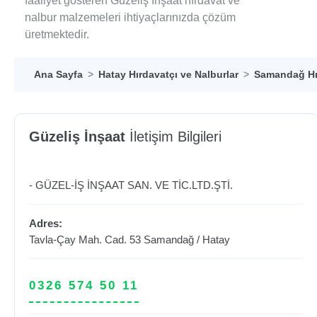
faaliyet gösteren Güzeliş İnşaat hırdavat ve
nalbur malzemeleri ihtiyaçlarınızda çözüm
üretmektedir.
Ana Sayfa
Hatay Hırdavatçı ve Nalburlar
Samandağ Hır
Güzeliş İnşaat
İletişim Bilgileri
- GÜZEL-İŞ İNŞAAT SAN. VE TİC.LTD.ŞTİ.
Adres:
Tavla-Çay Mah. Cad. 53
Samandağ
/
Hatay
0326 574 50 11