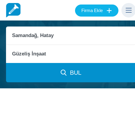
+
Firma Ekle
BUL