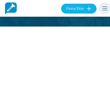
+
Firma Ekle