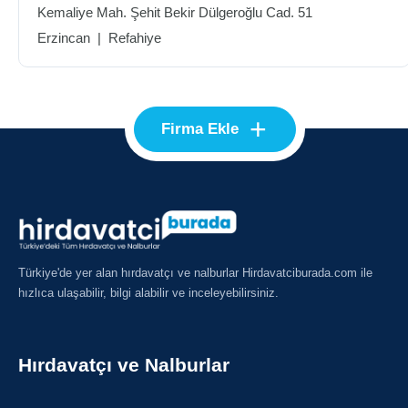
Kemaliye Mah. Şehit Bekir Dülgeroğlu Cad. 51
Erzincan
|
Refahiye
+
Firma Ekle
Türkiye'de yer alan hırdavatçı ve nalburlar Hirdavatciburada.com ile
hızlıca ulaşabilir, bilgi alabilir ve inceleyebilirsiniz.
Hırdavatçı ve Nalburlar