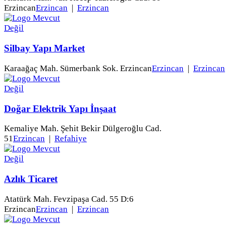
Erzincan
Erzincan
|
Erzincan
Silbay Yapı Market
Karaağaç Mah. Sümerbank Sok. Erzincan
Erzincan
|
Erzincan
Doğar Elektrik Yapı İnşaat
Kemaliye Mah. Şehit Bekir Dülgeroğlu Cad.
51
Erzincan
|
Refahiye
Azlık Ticaret
Atatürk Mah. Fevzipaşa Cad. 55 D:6
Erzincan
Erzincan
|
Erzincan