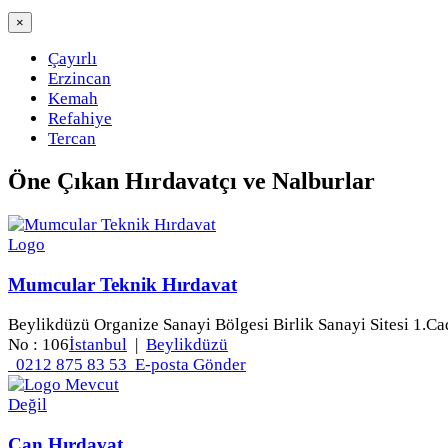
×
Çayırlı
Erzincan
Kemah
Refahiye
Tercan
Öne Çıkan
Hırdavatçı ve Nalburlar
Mumcular Teknik Hırdavat
Beylikdüzü Organize Sanayi Bölgesi Birlik Sanayi Sitesi 1.Ca
No : 106
İstanbul
|
Beylikdüzü
0212 875 83 53
E-posta Gönder
Can Hırdavat