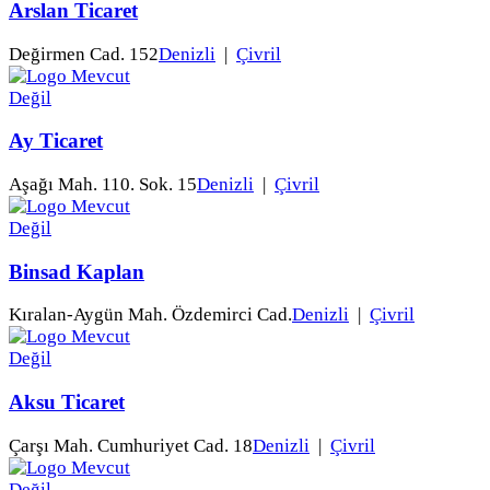
Arslan Ticaret
Değirmen Cad. 152
Denizli
|
Çivril
Ay Ticaret
Aşağı Mah. 110. Sok. 15
Denizli
|
Çivril
Binsad Kaplan
Kıralan-Aygün Mah. Özdemirci Cad.
Denizli
|
Çivril
Aksu Ticaret
Çarşı Mah. Cumhuriyet Cad. 18
Denizli
|
Çivril