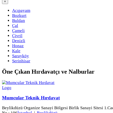
×
Acıpayam
Bozkurt
Buldan
Çal
Çameli
Çivril
Denizli
Honaz
Kale
Sarayköy
Serinhisar
Öne Çıkan
Hırdavatçı ve Nalburlar
Mumcular Teknik Hırdavat
Beylikdüzü Organize Sanayi Bölgesi Birlik Sanayi Sitesi 1.Ca
No : 106
İstanbul
|
Beylikdüzü