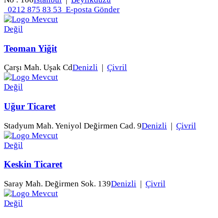
0212 875 83 53
E-posta Gönder
Teoman Yiğit
Çarşı Mah. Uşak Cd
Denizli
|
Çivril
Uğur Ticaret
Stadyum Mah. Yeniyol Değirmen Cad. 9
Denizli
|
Çivril
Keskin Ticaret
Saray Mah. Değirmen Sok. 139
Denizli
|
Çivril