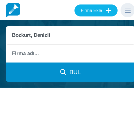
+
Firma Ekle
BUL