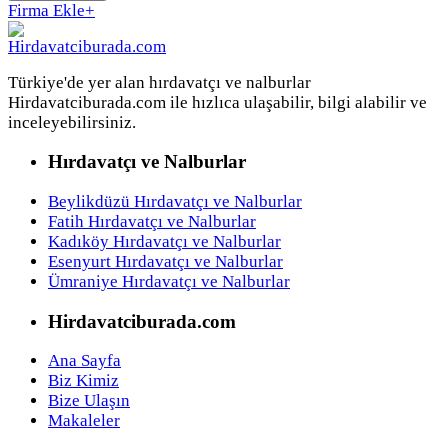
Firma Ekle
+
Türkiye'de yer alan hırdavatçı ve nalburlar
Hirdavatciburada.com ile hızlıca ulaşabilir, bilgi alabilir ve
inceleyebilirsiniz.
Hırdavatçı ve Nalburlar
Beylikdüzü Hırdavatçı ve Nalburlar
Fatih Hırdavatçı ve Nalburlar
Kadıköy Hırdavatçı ve Nalburlar
Esenyurt Hırdavatçı ve Nalburlar
Ümraniye Hırdavatçı ve Nalburlar
Hirdavatciburada.com
Ana Sayfa
Biz Kimiz
Bize Ulaşın
Makaleler