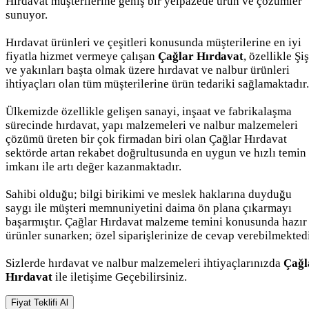
Hırdavat müşterilerine geniş bir yelpazede ürün ve çözümler
sunuyor.
Hırdavat ürünleri ve çeşitleri konusunda müşterilerine en iyi
fiyatla hizmet vermeye çalışan
Çağlar Hırdavat
, özellikle Şiş
ve yakınları başta olmak üzere hırdavat ve nalbur ürünleri
ihtiyaçları olan tüm müşterilerine ürün tedariki sağlamaktadır.
Ülkemizde özellikle gelişen sanayi, inşaat ve fabrikalaşma
sürecinde hırdavat, yapı malzemeleri ve nalbur malzemeleri
çözümü üreten bir çok firmadan biri olan Çağlar Hırdavat
sektörde artan rekabet doğrultusunda en uygun ve hızlı temin
imkanı ile artı değer kazanmaktadır.
Sahibi olduğu; bilgi birikimi ve meslek haklarına duyduğu
saygı ile müşteri memnuniyetini daima ön plana çıkarmayı
başarmıştır. Çağlar Hırdavat malzeme temini konusunda hazır
ürünler sunarken; özel siparişlerinize de cevap verebilmektedi
Sizlerde hırdavat ve nalbur malzemeleri ihtiyaçlarınızda
Çağl
Hırdavat
ile iletişime Geçebilirsiniz.
Fiyat Teklifi Al