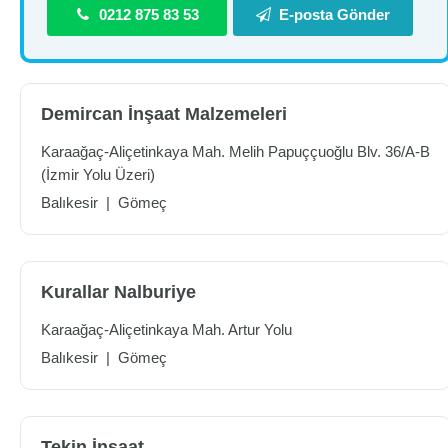
0212 875 83 53
E-posta Gönder
Demircan İnşaat Malzemeleri
Karaağaç-Aliçetinkaya Mah. Melih Papuççuoğlu Blv. 36/A-B
(İzmir Yolu Üzeri)
Balıkesir
|
Gömeç
Kurallar Nalburiye
Karaağaç-Aliçetinkaya Mah. Artur Yolu
Balıkesir
|
Gömeç
Tekin İnşaat