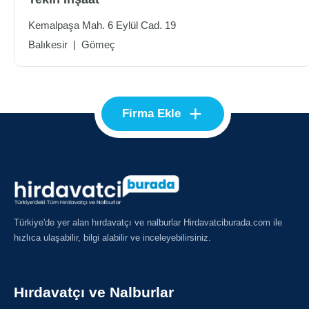
Kemalpaşa Mah. 6 Eylül Cad. 19
Balıkesir
|
Gömeç
+
Firma Ekle
Türkiye'de yer alan hırdavatçı ve nalburlar Hirdavatciburada.com ile
hızlıca ulaşabilir, bilgi alabilir ve inceleyebilirsiniz.
Hırdavatçı ve Nalburlar