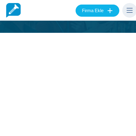
+
Firma Ekle