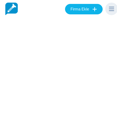
+
Firma Ekle