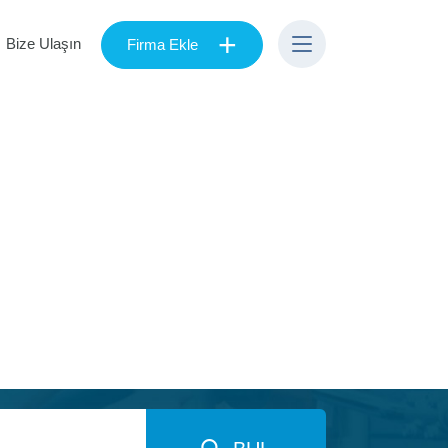
+
Bize Ulaşın
Firma Ekle