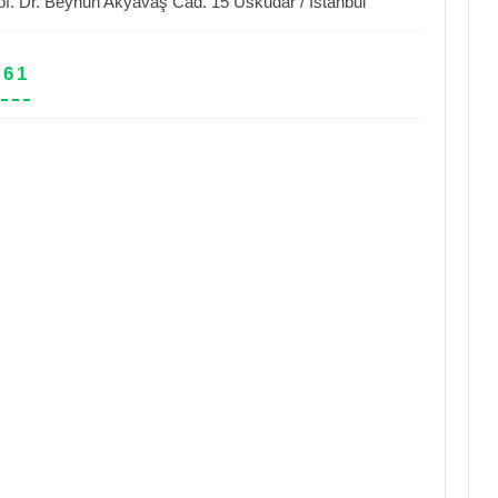
of. Dr. Beynun Akyavaş Cad. 15
Üsküdar
/
İstanbul
 61