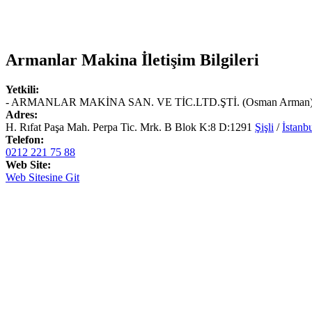
Armanlar Makina
İletişim Bilgileri
Yetkili:
- ARMANLAR MAKİNA SAN. VE TİC.LTD.ŞTİ. (Osman Arman
Adres:
H. Rıfat Paşa Mah. Perpa Tic. Mrk. B Blok K:8 D:1291
Şişli
/
İstanb
Telefon:
0212 221 75 88
Web Site:
Web Sitesine Git