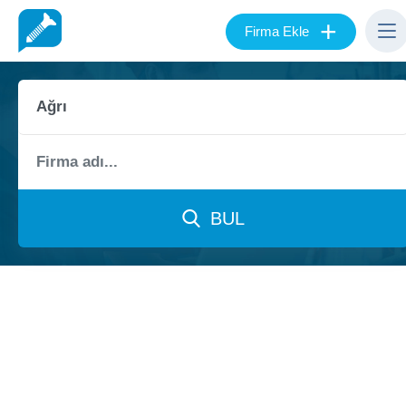
+
Firma Ekle
BUL