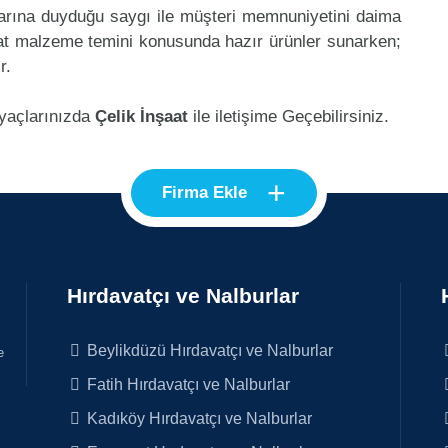
klarına duyduğu saygı ile müşteri memnuniyetini daima
aat malzeme temini konusunda hazır ürünler sunarken;
r.
iyaçlarınızda
Çelik İnşaat
ile iletişime Geçebilirsiniz.
+
Firma Ekle
Hırdavatçı ve Nalburlar
Beylikdüzü Hırdavatçı ve Nalburlar
e
Fatih Hırdavatçı ve Nalburlar
Kadıköy Hırdavatçı ve Nalburlar