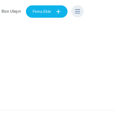
+
Bize Ulaşın
Firma Ekle