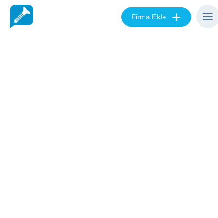
+
Firma Ekle