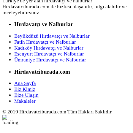
Türkiye'de yer alan hırdavatçı ve nalburlar
Hirdavatciburada.com ile hızlıca ulaşabilir, bilgi alabilir ve
inceleyebilirsiniz.
Hırdavatçı ve Nalburlar
Beylikdüzü Hırdavatçı ve Nalburlar
Fatih Hırdavatçı ve Nalburlar
Kadıköy Hırdavatçı ve Nalburlar
Esenyurt Hırdavatçı ve Nalburlar
Ümraniye Hırdavatçı ve Nalburlar
Hirdavatciburada.com
Ana Sayfa
Biz Kimiz
Bize Ulaşın
Makaleler
© 2019 Hirdavatciburada.com Tüm Hakları Saklıdır.