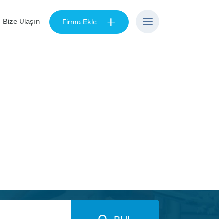
+
Bize Ulaşın
Firma Ekle