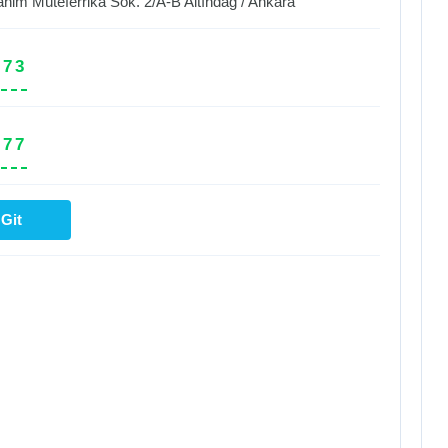
him Müteferrika Sok. 2/A-B
Altındağ
/
Ankara
 73
 77
Git